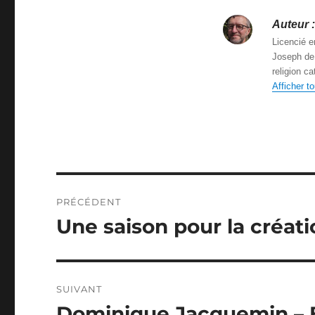
Auteur :
Licencié e
Joseph de 
religion c
Afficher t
Navigation
PRÉCÉDENT
de
Une saison pour la créati
Article
précédent :
l’article
SUIVANT
Dominique Jacquemin – 
Article