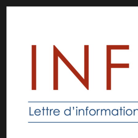
Inforprof
Informations pour les professeurs de religion catholique