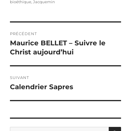
le
bioéthique
,
Jacquemin
Navigation
PRÉCÉDENT
de
Maurice BELLET – Suivre le
Article
précédent :
Christ aujourd’hui
l’article
SUIVANT
Calendrier Sapres
Article
suivant :
RE
Recherche