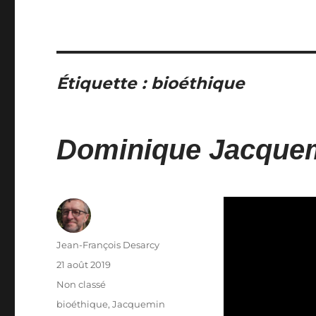
Étiquette :
bioéthique
Dominique Jacquem
Auteur
Jean-François Desarcy
Publié
21 août 2019
le
Catégories
Non classé
Étiquettes
bioéthique
,
Jacquemin