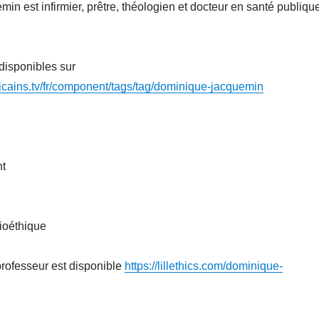
n est infirmier, prêtre, théologien et docteur en santé publiqu
disponibles sur
icains.tv/fr/component/tags/tag/dominique-jacquemin
t
ioéthique
professeur est disponible
https://lillethics.com/dominique-