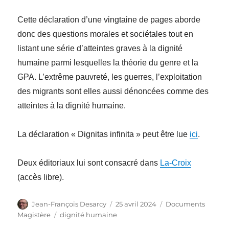
Cette déclaration d’une vingtaine de pages aborde
donc des questions morales et sociétales tout en
listant une série d’atteintes graves à la dignité
humaine parmi lesquelles la théorie du genre et la
GPA. L’extrême pauvreté, les guerres, l’exploitation
des migrants sont elles aussi dénoncées comme des
atteintes à la dignité humaine.
La déclaration « Dignitas infinita » peut être lue
ici
.
Deux éditoriaux lui sont consacré dans
La-Croix
(accès libre).
Auteur
Publié
Catégories
Jean-François Desarcy
25 avril 2024
Documents
le
Étiquettes
Magistère
dignité humaine