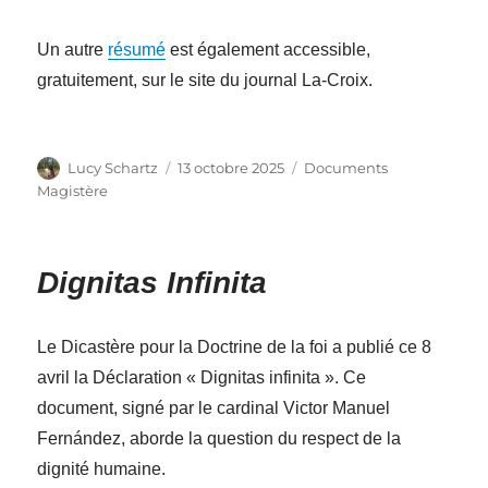
Un autre
résumé
est également accessible,
gratuitement, sur le site du journal La-Croix.
Auteur
Publié
Catégories
Lucy Schartz
13 octobre 2025
Documents
le
Magistère
Dignitas Infinita
Le Dicastère pour la Doctrine de la foi a publié ce 8
avril la Déclaration « Dignitas infinita ». Ce
document, signé par le cardinal Victor Manuel
Fernández, aborde la question du respect de la
dignité humaine.