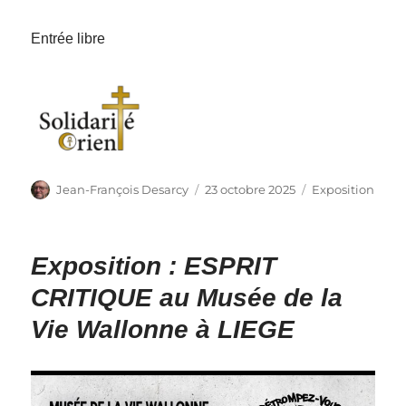
Entrée libre
Auteur
Publié
Catégories
Jean-François Desarcy
23 octobre 2025
Exposition
le
Exposition : ESPRIT
CRITIQUE au Musée de la
Vie Wallonne à LIEGE