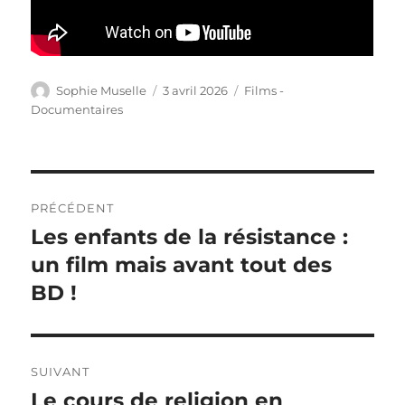
Auteur
Publié
Catégories
Sophie Muselle
3 avril 2026
Films -
le
Documentaires
Navigation
PRÉCÉDENT
de
Les enfants de la résistance :
Article
précédent :
un film mais avant tout des
l’article
BD !
SUIVANT
Le cours de religion en
Article