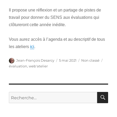
Il propose une réflexion et un partage de pistes de
travail pour donner du SENS aux évaluations qui
clôtureront cette année inédite.
Vous aurez accès à l’agenda et au descriptif de tous
les ateliers
ici
.
Auteur
Publié
Catégories
Étiquet
Jean-François Desarcy
5 mai 2021
Non classé
le
évaluation
,
web'atelier
RE
Recherche
pour
: