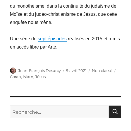
du monothéisme, dans la continuité du judaïsme de
Moïse et du judéo-christianisme de Jésus, que cette
enquête nous mène.
Une série de
sept épisodes
réalisés en 2015 et remis
en accès libre par Arte.
Auteur
Publié
Catégories
Étique
Jean-François Desarcy
9 avril 2021
Non classé
le
Coran
,
islam
,
Jésus
RE
Recherche
pour
: