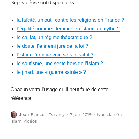
Sept vidéos sont disponibles:
la laïcité, un outil contre les religions en France ?
l’égalité hommes-femmes en islam, un mytho ?
le califat, un régime théocratique ?
le doute, l’ennemi juré de la foi ?
l’islam, l’unique voie vers le salut ?
le soufisme, une secte hors de l’islam ?
le jihad, une « guerre sainte » ?
Chacun verra l’usage qu’il peut faire de cette
référence
Auteur
Publié
Catégories
Étique
Jean-François Desarcy
7 juin 2019
Non classé
le
islam
,
vidéos