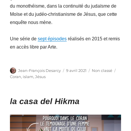
du monothéisme, dans la continuité du judaïsme de
Moïse et du judéo-christianisme de Jésus, que cette
enquête nous mène.
Une série de
sept épisodes
réalisés en 2015 et remis
en accès libre par Arte.
Auteur
Publié
Catégories
Étique
Jean-François Desarcy
9 avril 2021
Non classé
le
Coran
,
islam
,
Jésus
la casa del Hikma