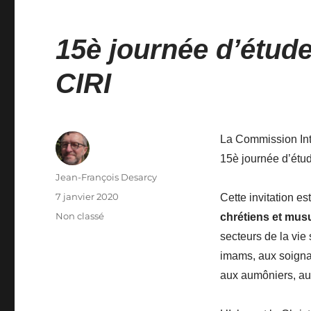
15è journée d’étude
CIRI
La Commission Inte
15è journée d’étu
Auteur
Jean-François Desarcy
Publié
7 janvier 2020
Cette invitation e
le
Catégories
Non classé
chrétiens et mu
secteurs de la vie
imams, aux soignan
aux aumôniers, a