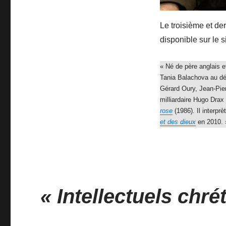
Le troisième et de
disponible sur le s
« Né de père anglais e
Tania Balachova au dé
Gérard Oury, Jean-Pier
milliardaire Hugo Dra
rose
(1986). Il interpr
et des dieux
en 2010. 
« Intellectuels chré