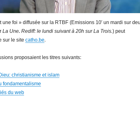
ait une foi » diffusée sur la RTBF (Emissions 10′ un mardi sur de
ur
La Une
.
Rediff: le lundi suivant à 20h sur La Trois.
) peut
 sur le site
catho.be
.
sions proposaient les titres suivants:
ieu: christianisme et islam
du fondamentalisme
liés du web