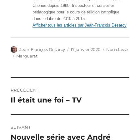
Chênée depuis 1988. Inspecteur et conseiller
pédagogique pour le cours de religion catholique
dans le Libre de 2010 à 2015.
Afficher tous les articles par Jean-François Desarcy
Auteur
Publié
Catégories
Jean-François Desarcy
17 janvier 2020
Non classé
le
Étiquettes
Marguerat
Navigation
PRÉCÉDENT
de
Il était une foi – TV
Article
précédent :
l’article
SUIVANT
Nouvelle série avec André
Article