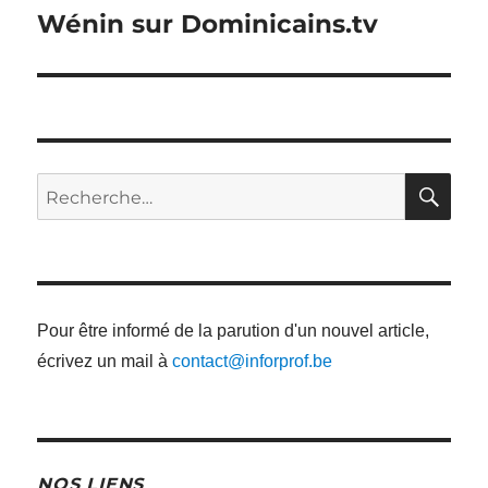
suivant :
Wénin sur Dominicains.tv
RE
Recherche
pour
:
Pour être informé de la parution d'un nouvel article,
écrivez un mail à
contact@inforprof.be
NOS LIENS