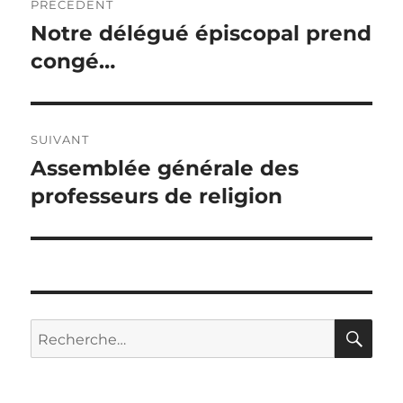
PRÉCÉDENT
de
Notre délégué épiscopal prend
Article
précédent :
congé…
l’article
SUIVANT
Assemblée générale des
Article
suivant :
professeurs de religion
RE
Recherche
pour
: