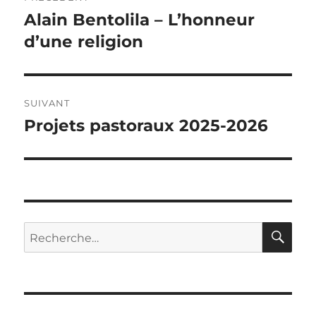
de
Alain Bentolila – L’honneur
Article
précédent :
d’une religion
l’article
SUIVANT
Projets pastoraux 2025-2026
Article
suivant :
RE
Recherche
pour
: