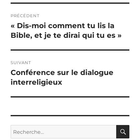
Navigation
PRÉCÉDENT
de
« Dis-moi comment tu lis la
Article
précédent :
Bible, et je te dirai qui tu es »
l’article
SUIVANT
Conférence sur le dialogue
Article
suivant :
interreligieux
RE
Recherche
pour