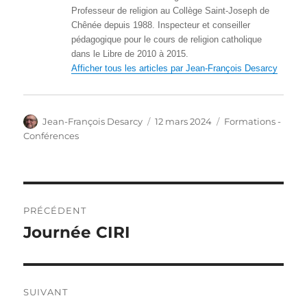
Professeur de religion au Collège Saint-Joseph de
Chênée depuis 1988. Inspecteur et conseiller
pédagogique pour le cours de religion catholique
dans le Libre de 2010 à 2015.
Afficher tous les articles par Jean-François Desarcy
Auteur
Publié
Catégories
Jean-François Desarcy
12 mars 2024
Formations -
le
Conférences
Navigation
PRÉCÉDENT
de
Journée CIRI
Article
précédent :
l’article
SUIVANT