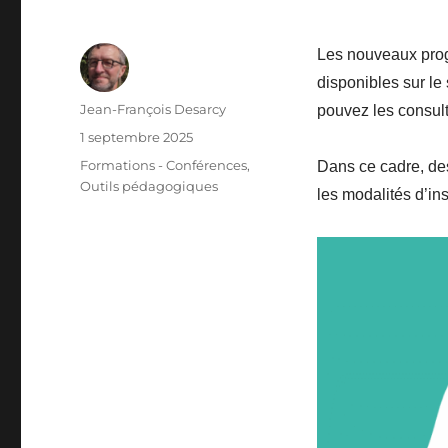
Les nouveaux prog
disponibles sur l
Auteur
Jean-François Desarcy
pouvez les consult
Publié
1 septembre 2025
le
Catégories
Formations - Conférences
,
Dans ce cadre, des
Outils pédagogiques
les modalités d’in