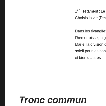
er
1
Testament : Le s
Choisis la vie (De
Dans les évangiles
l’hémorroïsse, la 
Marie, la division
soleil pour les bo
et bien d’autres
Tronc commun