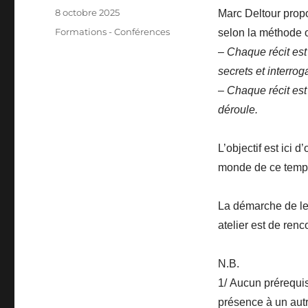
Publié
8 octobre 2025
Marc Deltour propo
le
Catégories
Formations - Conférences
selon la méthode o
–
Chaque récit es
secrets et interrog
–
Chaque récit est 
déroule.
L’objectif est ici d
monde de ce temp
La démarche de lec
atelier est de renc
N.B.
1/ Aucun prérequi
présence à un autre