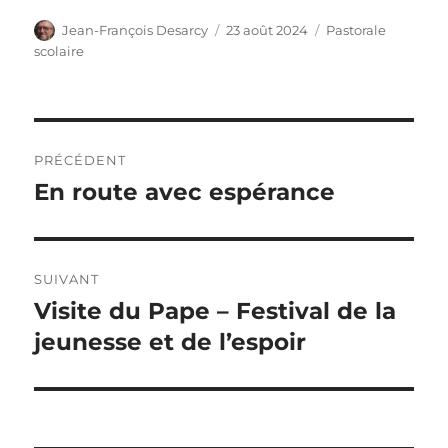
Auteur
Publié
Catégories
Jean-François Desarcy
23 août 2024
Pastorale
le
scolaire
Navigation
PRÉCÉDENT
de
En route avec espérance
Article
précédent :
l’article
SUIVANT
Visite du Pape – Festival de la
Article
suivant :
jeunesse et de l’espoir