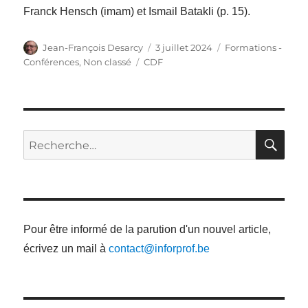
Franck Hensch (imam) et Ismail Batakli (p. 15).
Auteur
Publié
Catégories
Jean-François Desarcy
3 juillet 2024
Formations -
le
Étiquettes
Conférences
,
Non classé
CDF
RE
Recherche
pour
:
Pour être informé de la parution d'un nouvel article,
écrivez un mail à
contact@inforprof.be