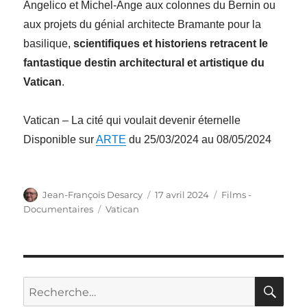
Angelico et Michel-Ange aux colonnes du Bernin ou
aux projets du génial architecte Bramante pour la
basilique,
scientifiques et historiens retracent le
fantastique destin architectural et artistique du
Vatican
.
Vatican – La cité qui voulait devenir éternelle
Disponible sur
ARTE
du 25/03/2024 au 08/05/2024
Auteur
Publié
Catégories
Jean-François Desarcy
17 avril 2024
Films -
le
Étiquettes
Documentaires
Vatican
RE
Recherche
pour