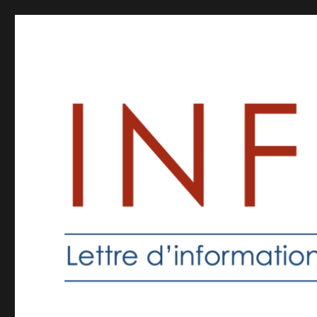
Inforprof
Informations pour les professeurs de religion catholique