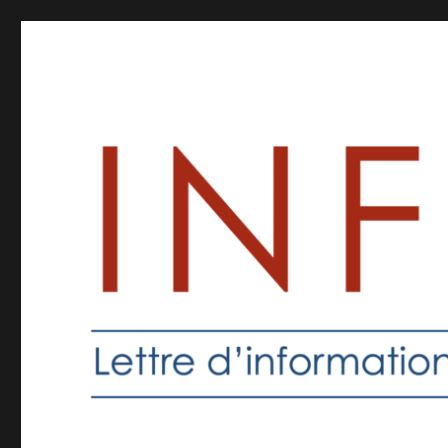
Inforprof
Informations pour les professeurs de religion catholique