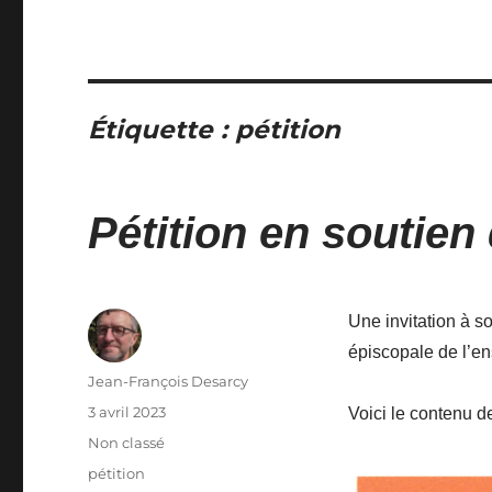
Étiquette :
pétition
Pétition en soutien
Une invitation à so
épiscopale de l’e
Auteur
Jean-François Desarcy
Publié
3 avril 2023
Voici le contenu de 
le
Catégories
Non classé
Étiquettes
pétition