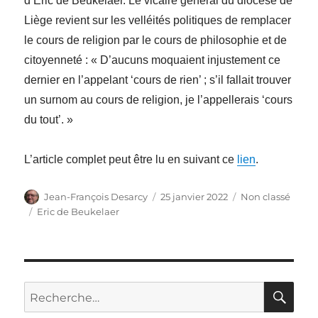
d’Eric de Beukelaer. Le vicaire général du diocèse de
Liège revient sur les velléités politiques de remplacer
le cours de religion par le cours de philosophie et de
citoyenneté : « D’aucuns moquaient injustement ce
dernier en l’appelant ‘cours de rien’ ; s’il fallait trouver
un surnom au cours de religion, je l’appellerais ‘cours
du tout’. »
L’article complet peut être lu en suivant ce
lien
.
Auteur
Publié
Catégories
Jean-François Desarcy
25 janvier 2022
Non classé
le
Étiquettes
Eric de Beukelaer
RE
Recherche
pour