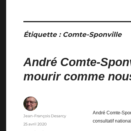
Étiquette :
Comte-Sponville
André Comte-Sponvi
mourir comme nous
André Comte-Sponv
Auteur
Jean-François Desarcy
consultatif nation
Publié
25 avril 2020
le