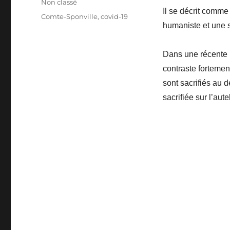
Catégories
Non classé
Il se décrit comme 
Étiquettes
Comte-Sponville
,
covid-19
humaniste et une s
Dans une récente 
contraste fortemen
sont sacrifiés au 
sacrifiée sur l’autel