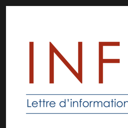
Inforprof
Informations pour les professeurs de religion catholique