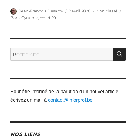
Auteur
Publié
Catégories
Étique
Jean-François Desarcy
2 avril 2020
Non classé
le
Boris Cyrulnik
,
covid-19
RE
Recherche
pour
:
Pour être informé de la parution d'un nouvel article,
écrivez un mail à
contact@inforprof.be
NOS LIENS