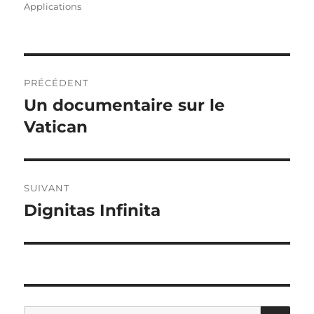
le
Applications
Navigation
PRÉCÉDENT
de
Un documentaire sur le
Article
précédent :
Vatican
l’article
SUIVANT
Dignitas Infinita
Article
suivant :
RE