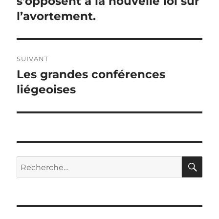
s’opposent à la nouvelle loi sur
l’article
l’avortement.
SUIVANT
Les grandes conférences
Article
suivant :
liégeoises
RE
Recherche
pour
: