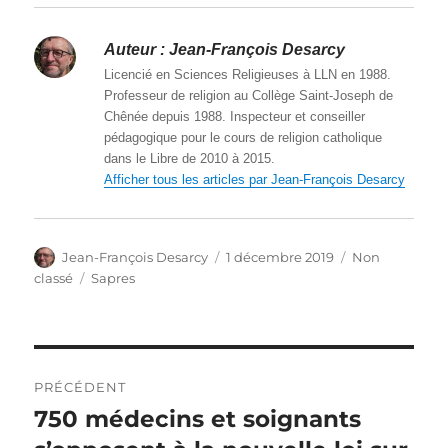
Auteur :
Jean-François Desarcy
Licencié en Sciences Religieuses à LLN en 1988.
Professeur de religion au Collège Saint-Joseph de
Chênée depuis 1988. Inspecteur et conseiller
pédagogique pour le cours de religion catholique
dans le Libre de 2010 à 2015.
Afficher tous les articles par Jean-François Desarcy
Auteur
Publié
Catégories
Jean-François Desarcy
1 décembre 2019
Non
le
Étiquettes
classé
Sapres
Navigation
PRÉCÉDENT
de
750 médecins et soignants
Article
précédent :