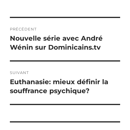
Navigation
PRÉCÉDENT
de
Nouvelle série avec André
Article
précédent :
Wénin sur Dominicains.tv
l’article
SUIVANT
Euthanasie: mieux définir la
Article
suivant :
souffrance psychique?