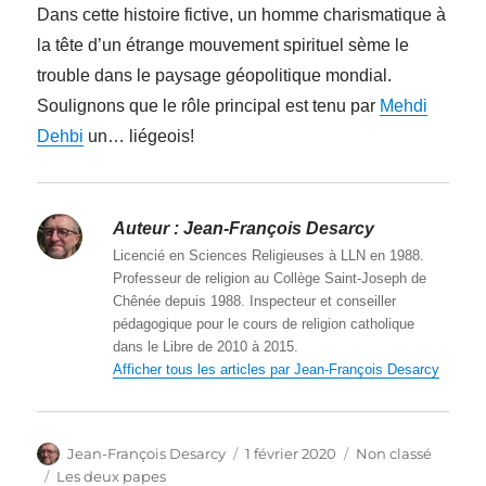
Dans cette histoire fictive, un homme charismatique à
la tête d’un étrange mouvement spirituel sème le
trouble dans le paysage géopolitique mondial.
Soulignons que le rôle principal est tenu par
Mehdi
Dehbi
un… liégeois!
Auteur :
Jean-François Desarcy
Licencié en Sciences Religieuses à LLN en 1988.
Professeur de religion au Collège Saint-Joseph de
Chênée depuis 1988. Inspecteur et conseiller
pédagogique pour le cours de religion catholique
dans le Libre de 2010 à 2015.
Afficher tous les articles par Jean-François Desarcy
Auteur
Publié
Catégories
Jean-François Desarcy
1 février 2020
Non classé
le
Étiquettes
Les deux papes