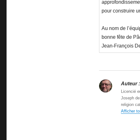
approfondissemen
pour construire u
Au nom de l’équi
bonne fête de Pâ
Jean-François D
Auteur :
Licencié e
Joseph de 
religion c
Afficher t