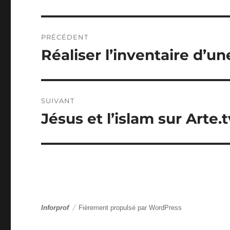
Navigation
PRÉCÉDENT
de
Réaliser l’inventaire d’un
Article
précédent :
l’article
SUIVANT
Jésus et l’islam sur Arte.t
Article
suivant :
Inforprof
Fièrement propulsé par WordPress