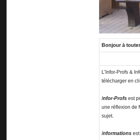
Bonjour à toutes
L’Infor-Profs & I
télécharger en cl
I
nfor-Profs
est p
une réflexion de 
sujet.
I
nformations
est