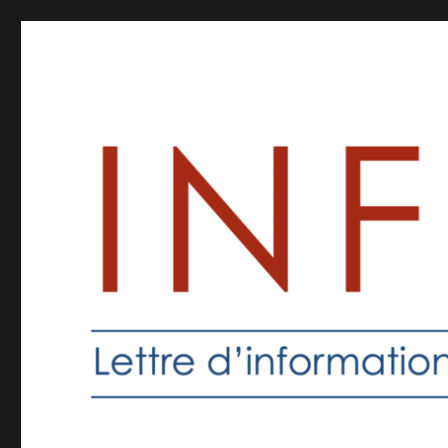
Inforprof
Informations pour les professeurs de religion catholique