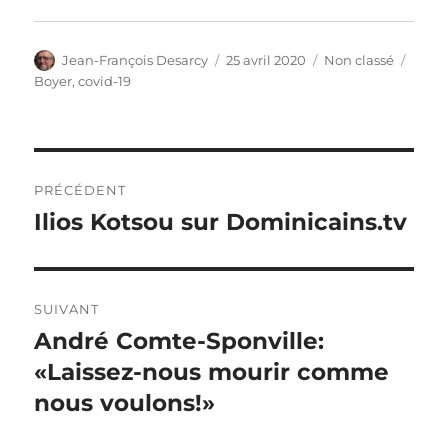
Auteur
Publié
Catégories
Étiqu
Jean-François Desarcy
25 avril 2020
Non classé
le
Boyer
,
covid-19
Navigation
PRÉCÉDENT
de
Ilios Kotsou sur Dominicains.tv
Article
précédent :
l’article
SUIVANT
André Comte-Sponville:
Article
suivant :
«Laissez-nous mourir comme
nous voulons!»