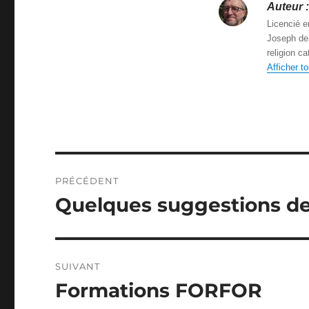
Auteur :
Licencié e
Joseph de 
religion c
Afficher t
Navigation
PRÉCÉDENT
de
Quelques suggestions de
Article
précédent :
l’article
SUIVANT
Formations FORFOR
Article
suivant :