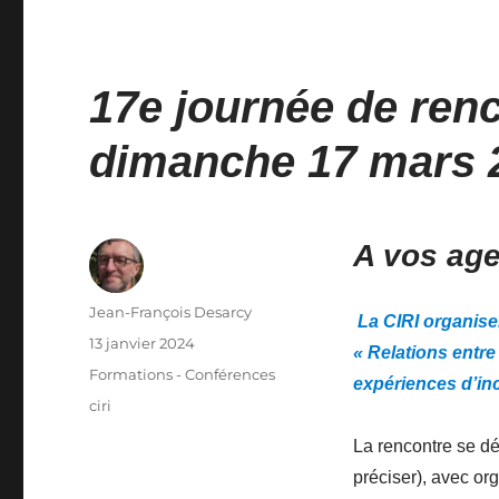
17e journée de renc
dimanche 17 mars 
A vos ag
Auteur
Jean-François Desarcy
La CIRI organise
Publié
13 janvier 2024
« Relations ent
le
Catégories
Formations - Conférences
expériences d’in
Étiquettes
ciri
La rencontre se dé
préciser), avec or