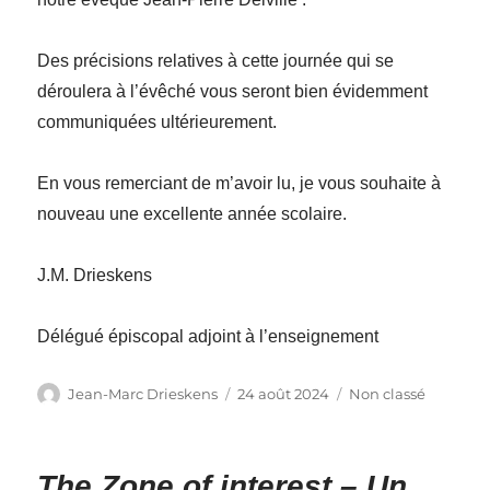
Des précisions relatives à cette journée qui se
déroulera à l’évêché vous seront bien évidemment
communiquées ultérieurement.
En vous remerciant de m’avoir lu, je vous souhaite à
nouveau une excellente année scolaire.
J.M. Drieskens
Délégué épiscopal adjoint à l’enseignement
Auteur
Publié
Catégories
Jean-Marc Drieskens
24 août 2024
Non classé
le
The Zone of interest – Un