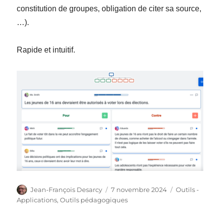
constitution de groupes, obligation de citer sa source,
…).
Rapide et intuitif.
Auteur
Publié
Catégories
Jean-François Desarcy
7 novembre 2024
Outils -
le
Applications
,
Outils pédagogiques