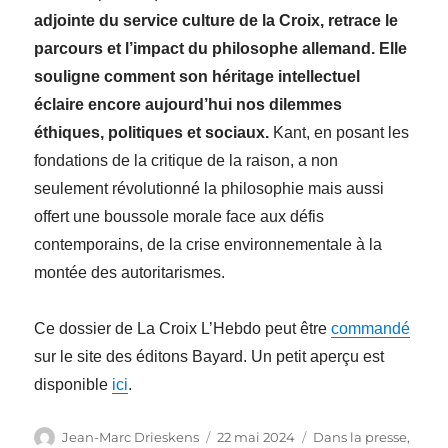
adjointe du service culture de la Croix, retrace le
parcours et l’impact du philosophe allemand. Elle
souligne comment son héritage intellectuel
éclaire encore aujourd’hui nos dilemmes
éthiques, politiques et sociaux.
Kant, en posant les
fondations de la critique de la raison, a non
seulement révolutionné la philosophie mais aussi
offert une boussole morale face aux défis
contemporains, de la crise environnementale à la
montée des autoritarismes.
Ce dossier de La Croix L’Hebdo peut être
commandé
sur le site des éditons Bayard. Un petit aperçu est
disponible
ici
.
Auteur
Publié
Catégories
Jean-Marc Drieskens
22 mai 2024
Dans la presse
,