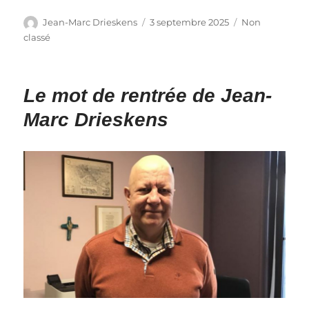
Auteur
Publié
Catégories
Jean-Marc Drieskens
3 septembre 2025
Non
le
classé
Le mot de rentrée de Jean-
Marc Drieskens