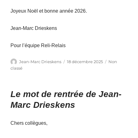
Joyeux Noël et bonne année 2026.
Jean-Marc Drieskens
Pour l’équipe Reli-Relais
Auteur
Publié
Catégories
Jean-Marc Drieskens
18 décembre 2025
Non
le
classé
Le mot de rentrée de Jean-
Marc Drieskens
Chers collègues,