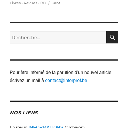
le
Étiquettes
Livres - Revues - BD
Kant
RE
Recherche
pour
:
Pour être informé de la parution d'un nouvel article,
écrivez un mail à
contact@inforprof.be
NOS LIENS
La revue
INFORMATIONS
(archives)