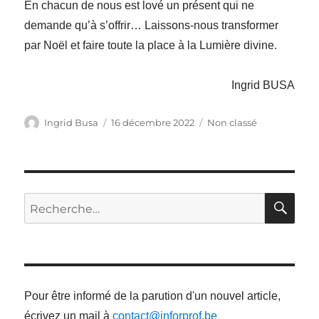
En chacun de nous est lové un présent qui ne
demande qu’à s’offrir… Laissons-nous transformer
par Noël et faire toute la place à la Lumière divine.
Ingrid BUSA
Auteur
Publié
Catégories
Ingrid Busa
16 décembre 2022
Non classé
le
RE
Recherche
pour
:
Pour être informé de la parution d'un nouvel article,
écrivez un mail à
contact@inforprof.be