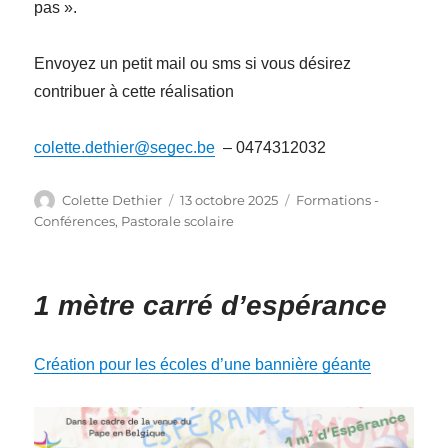
pas ».
Envoyez un petit mail ou sms si vous désirez
contribuer à cette réalisation
colette.dethier@segec.be
– 0474312032
Auteur
Publié
Catégories
Colette Dethier
13 octobre 2025
Formations -
le
Conférences
,
Pastorale scolaire
1 mètre carré d’espérance
Création pour les écoles d’une bannière géante