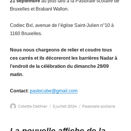
21 septembre
au plus tard à la Pastorale scolaire de
Bruxelles et Brabant Wallon.
Codiec Bxl,
avenue de l’église Saint-Julien n°10 à
1160 Bruxelles.
Nous nous chargeons de relier et coudre tous
ces carrés et ils décoreront les barrières Nadar à
l’endroit de la célébration du dimanche 29/09
matin.
Contact
:
pastocube@gmail.com
Auteur
Publié
Catégories
Colette Dethier
3 juillet 2024
Pastorale scolaire
le
La nouvelle affiche de la