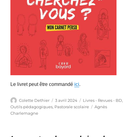
Le livret peut être commandé
ici
.
Auteur
Publié
Catégories
Colette Dethier
3 avril 2024
Livres - Revues - BD
,
le
Étiquettes
Outils pédagogiques
,
Pastorale scolaire
Agnès
Charlemagne