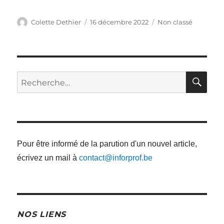
Auteur
Publié
Catégories
Colette Dethier
16 décembre 2022
Non classé
le
RE
Recherche
pour
:
Pour être informé de la parution d'un nouvel article,
écrivez un mail à
contact@inforprof.be
NOS LIENS