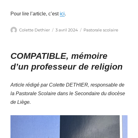
Pour lire l’article, c’est
ici
.
Auteur
Publié
Catégories
Colette Dethier
3 avril 2024
Pastorale scolaire
le
COMPATIBLE, mémoire
d’un professeur de religion
Article rédigé par Colette DETHIER, responsable de
la Pastorale Scolaire dans le Secondaire du diocèse
de Liège.